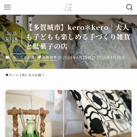
【多賀城市】kero＊kero｜大人
2025
も子どもも楽しめる手づくり雑貨
8/18
と駄菓子の店
多賀城市
気になるお店
2024年6月25日
2025年8月18日
ホーム
気になるお店